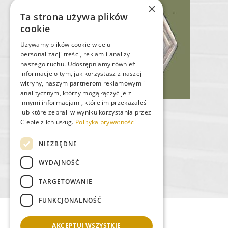
×
Ta strona używa plików
cookie
Używamy plików cookie w celu
personalizacji treści, reklam i analizy
naszego ruchu. Udostępniamy również
informacje o tym, jak korzystasz z naszej
witryny, naszym partnerom reklamowym i
analitycznym, którzy mogą łączyć je z
innymi informacjami, które im przekazałeś
lub które zebrali w wyniku korzystania przez
WOJSKOWA AKADEMIA MEDYCZNA
Ciebie z ich usług.
Polityka prywatności
NIEZBĘDNE
WIĘCEJ
WYDAJNOŚĆ
TARGETOWANIE
FUNKCJONALNOŚĆ
AKCEPTUJ WSZYSTKIE