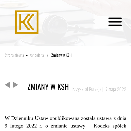
Strona główna
»
Kancelaria
» Zmiany w KSH
ZMIANY W KSH
Krzysztof Kurzeja
|
17 maja 2022
W Dzienniku Ustaw opublikowana została ustawa z dnia
9 lutego 2022 r. o zmianie ustawy – Kodeks spółek